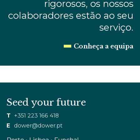
rigorosos, os nossos
colaboradores estão ao seu
serviço.
Conheça a equipa
Seed your future
T
+351 223 166 418
E
dower@dower.pt
Porto ∙ Lisboa ∙ Funchal