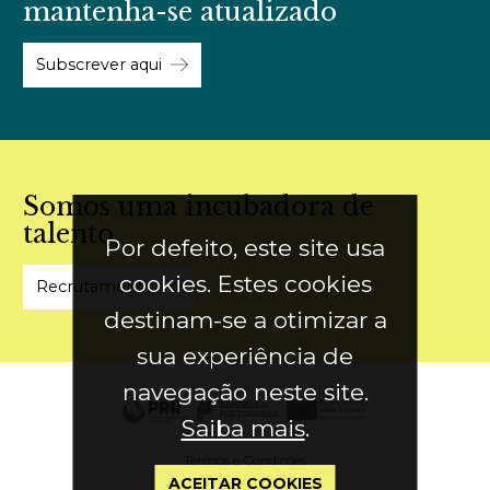
mantenha-se atualizado
Subscrever aqui
Somos uma incubadora de
talento
Por defeito, este site usa
cookies. Estes cookies
Recrutamento
destinam-se a otimizar a
sua experiência de
navegação neste site.
Saiba mais
.
Termos e Condições
ACEITAR COOKIES
Política de Privacidade