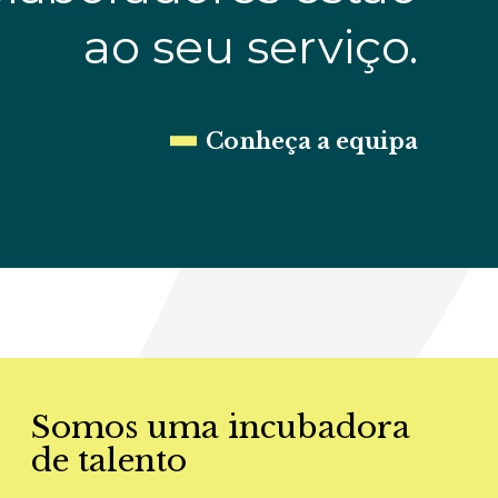
ao seu serviço.
Cunha Machado
Pedro Neves de 
or
Sócio Fundador
Conheça a equipa
Somos uma incubadora
de talento