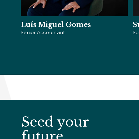
Susana Brazão
V
Solicitadora
De
Seed your
future