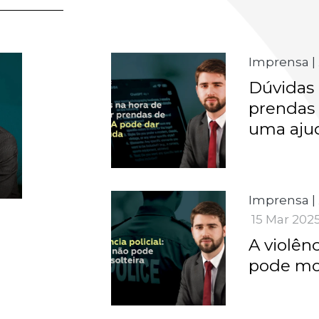
Imprensa
|
Dúvidas 
prendas 
uma aju
Imprensa
|
15 Mar 202
A violênc
pode mor