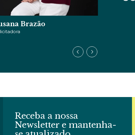
iviana Dias
Miguel 
signer de Comunicação
Sócio Fundad
Receba a nossa
Newsletter e mantenha-
se atualizado