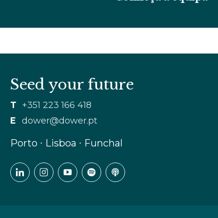
Seed your future
T
+351 223 166 418
E
dower@dower.pt
Porto ∙ Lisboa ∙ Funchal