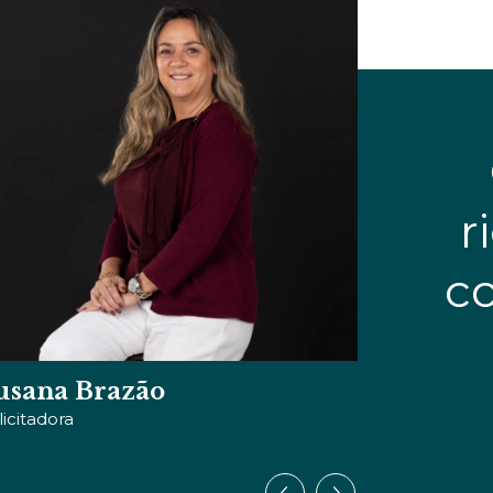
r
c
iviana Dias
Miguel 
signer de Comunicação
Sócio Fundad