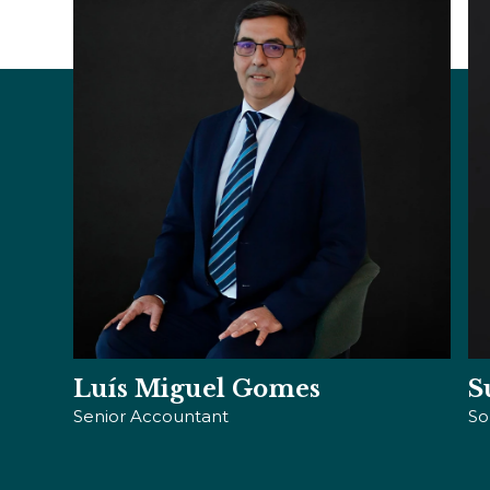
Susana Brazão
V
Solicitadora
De