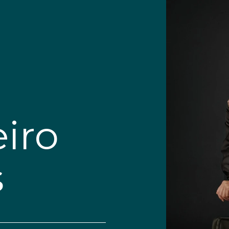
eiro
s