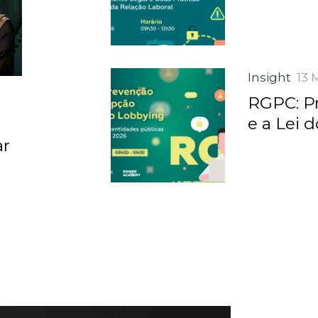
Insight
13 
RGPC: P
e a Lei 
ar