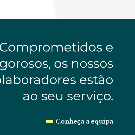
Comprometidos e
igorosos, os nossos
olaboradores estão
ao seu serviço.
Cunha Machado
Pedro Neves de 
or
Sócio Fundador
Conheça a equipa