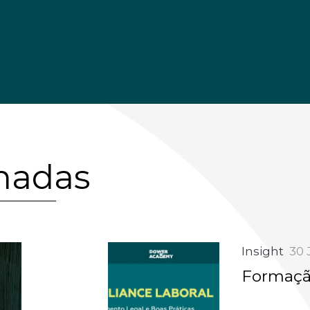
onadas
Insight
30 
Formaçã