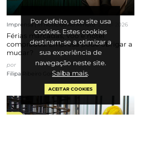
Por defeito, este site usa
Imprensa
|
in Notícias Ao Minuto
27 Jul 2026
cookies. Estes cookies
Férias marcadas, voo e hotel
destinam-se a otimizar a
comprados: Empresa pode obrigar a
mudar?
sua experiência de
navegação neste site.
por
Saiba mais
.
Filipa Ribeiro Gonçalves
ACEITAR COOKIES