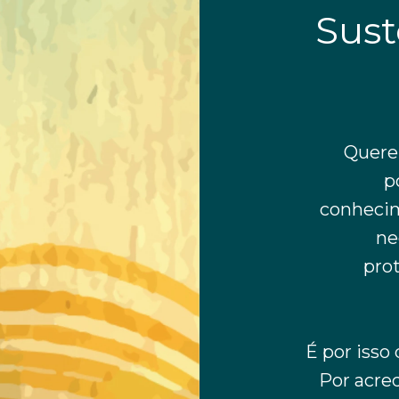
Sust
Quere
p
conhecim
ne
pro
É por isso
Por acre