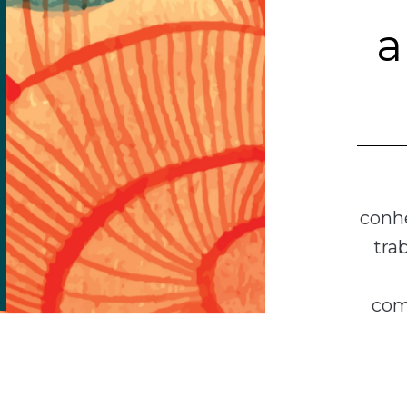
a
conhe
tra
com