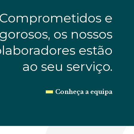
Comprometidos e
igorosos, os nossos
olaboradores estão
ao seu serviço.
Cunha Machado
Pedro Neves de 
or
Sócio Fundador
Conheça a equipa