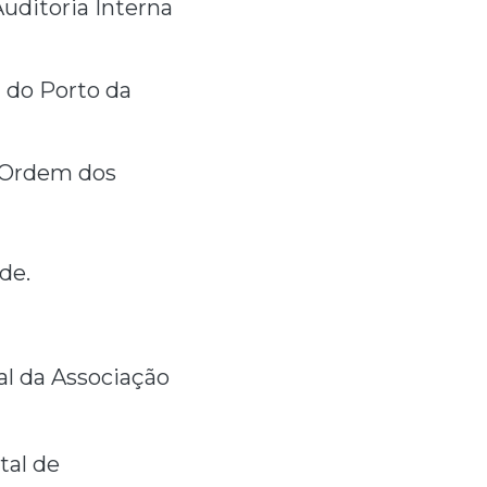
Auditoria Interna
l do Porto da
a Ordem dos
lde.
al da Associação
tal de