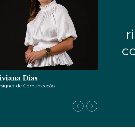
r
c
iviana Dias
Miguel 
signer de Comunicação
Sócio Fundad