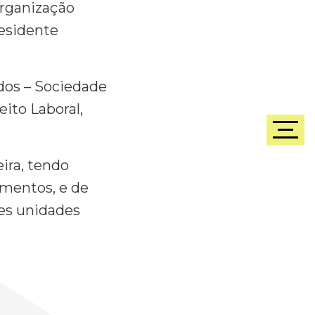
Organização
residente
dos – Sociedade
eito Laboral,
ira, tendo
amentos, e de
tes unidades