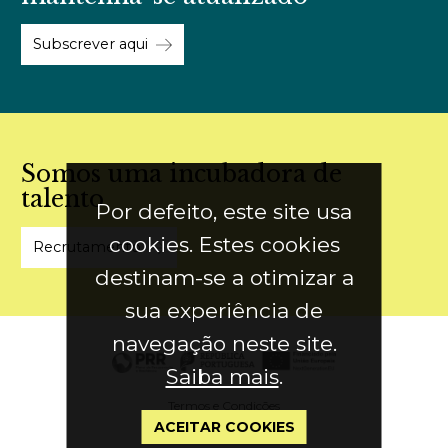
Subscrever aqui
Somos uma incubadora de
talento
Por defeito, este site usa
cookies. Estes cookies
Recrutamento
destinam-se a otimizar a
sua experiência de
navegação neste site.
Saiba mais
.
Termos e Condições
ACEITAR COOKIES
Política de Privacidade