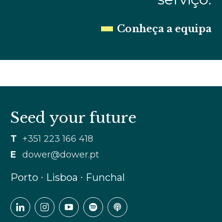
Conheça a equipa
Seed your future
T
+351 223 166 418
E
dower@dower.pt
Porto ∙ Lisboa ∙ Funchal