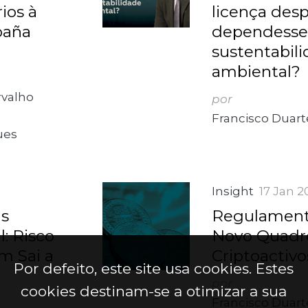
ios à
licença desp
paña
dependesse
sustentabil
ambiental?
rvalho
por
Francisco Duart
ues
Insight
17 Jan 2
as
Regulament
: Risco
Novo Quadro
m Sai a
Criptoactivo
Por defeito, este site usa cookies. Estes
por
cookies destinam-se a otimizar a sua
Francisco Duart