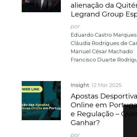
alienação da Quitér
Legrand Group Es
por
Eduardo Castro Marques
Cláudia Rodrigues de Ca
Manuel César Machado
Francisco Duarte Rodrig
Insight
12 Mar 2025
Apostas Desportiv
Online em Portugal
e Regulação – Que
Ganhar?
por