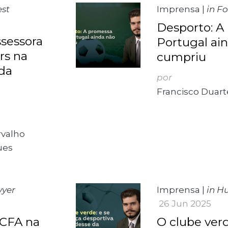
est
Imprensa
|
in F
Desporto: A
sessora
Portugal ai
rs na
cumpriu
 da
por
Francisco Duart
rvalho
ues
wyer
Imprensa
|
in H
26 Jun 2025
 CFA na
O clube verd