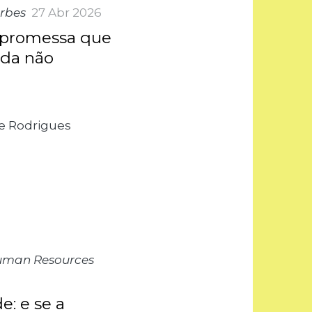
orbes
27 Abr 2026
 promessa que
nda não
e Rodrigues
uman Resources
e: e se a