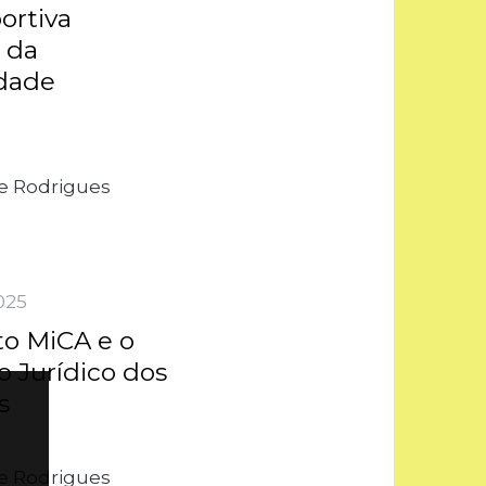
ortiva
 da
idade
e Rodrigues
025
o MiCA e o
 Jurídico dos
s
e Rodrigues