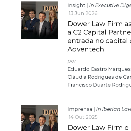
Insight
|
in Executive Dig
13 Jun 2026
Dower Law Firm as
a C2 Capital Partne
entrada no capital
Adventech
por
Eduardo Castro Marques
Cláudia Rodrigues de Ca
Francisco Duarte Rodrig
Imprensa
|
in Iberian La
14 Out 2025
Dower Law Firm e