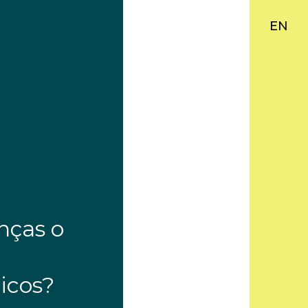
EN
nças o
icos?