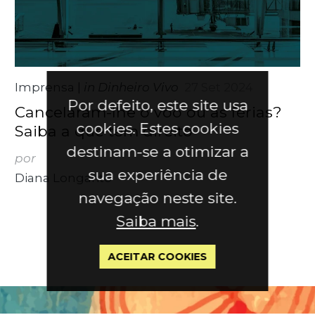
Imprensa
|
in Dinheiro Vivo
27 Set 2024
Por defeito, este site usa
Cancelaram-lhe o voo ou as férias?
cookies. Estes cookies
Saiba a que tem direito
destinam-se a otimizar a
por
sua experiência de
Diana Longarito
navegação neste site.
Saiba mais
.
ACEITAR COOKIES