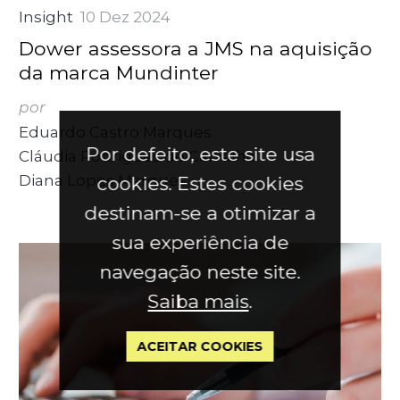
Insight
10 Dez 2024
Dower assessora a JMS na aquisição
da marca Mundinter
por
Eduardo Castro Marques
Por defeito, este site usa
Cláudia Rodrigues de Carvalho
Diana Lopes Marques
cookies. Estes cookies
destinam-se a otimizar a
sua experiência de
navegação neste site.
Saiba mais
.
ACEITAR COOKIES