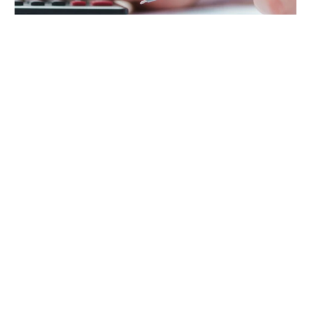
Imprensa
|
in Human Resources
28 Ago 2024
Afinal, que alterações foram feitas ao
IRS? Sabe quanto (se e a partir de
quando) vai receber mais? Uma
jurista fez as contas
por
Diana Lopes Marques
1
2