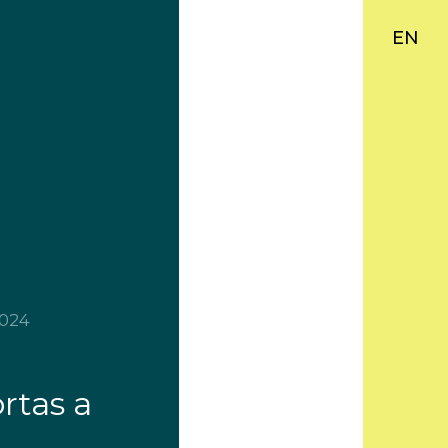
EN
2024
rtas a