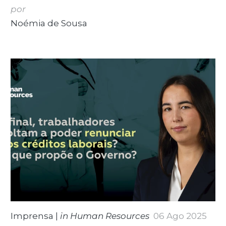
por
Noémia de Sousa
Imprensa
|
in Human Resources
06 Ago 2025