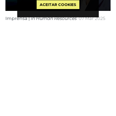
ACEITAR COOKIES
Imprensa
|
in Human Resources
07 Mar 2025
O que esperar de novo da luta pela
igualdade de género no trabalho?
por
Noémia de Sousa