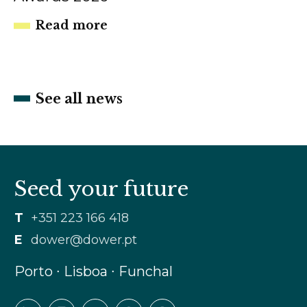
Read more
See all news
Seed your future
T
+351 223 166 418
E
dower@dower.pt
Porto ∙ Lisboa ∙ Funchal